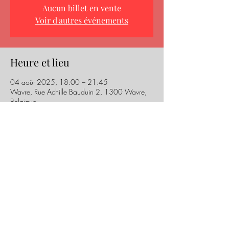
Aucun billet en vente
Voir d'autres événements
Heure et lieu
04 août 2025, 18:00 – 21:45
Wavre, Rue Achille Bauduin 2, 1300 Wavre,
Belgique
©2026 Streetdanceleague est la plateforme event de
l'ASBL Ice Crew
infos & contact :
louvainlecollectif@gmail.com