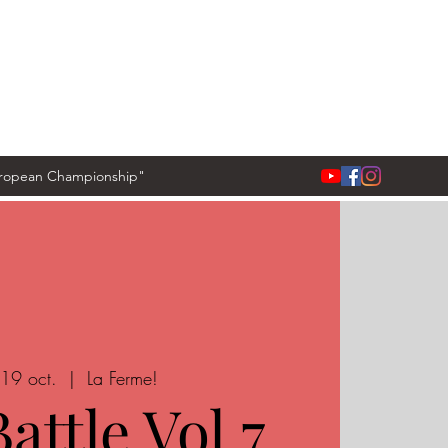
European Championship"
19 oct.
  |  
La Ferme!
attle Vol.7