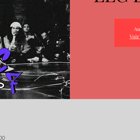
Au
Voir
00